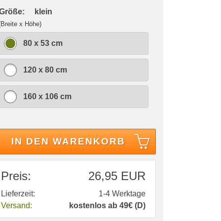
 Größe:
klein
(Breite x Höhe)
80 x 53 cm
120 x 80 cm
160 x 106 cm
IN DEN WARENKORB
Preis:
26,95 EUR
Lieferzeit:
1-4 Werktage
Versand:
kostenlos ab 49€ (D)