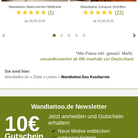
Wandtattoo Wahrzeichen Weltkarte
Wandtattoo Zuhause Schriften
★★★★★
★★★★★
(1)
(22)
ab 49,95 EUR
ab 26,95 EUR
*Alle Preise inkl. gesetzl. MwSt.
versandkostenfrei ab 49€ innerhalb von Deutschland
Wandtattoo.de
»
Zitate
»
Leben
»
Wandtattoo Das Kostbarste
Wandtattoo.de Newsletter
10€
Jetzt anmelden und Gutschein
erhalten!
Neue Motive entdecken
Gutschein
exklusive Vorteile