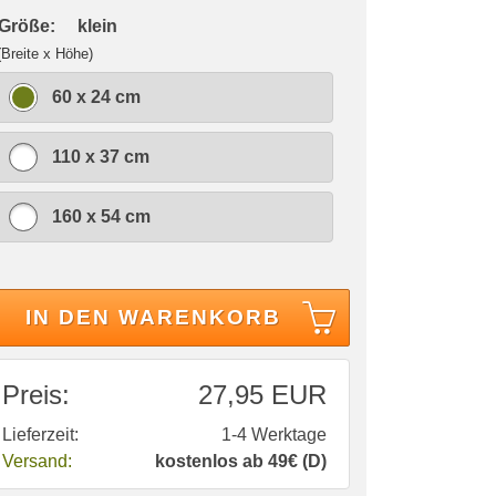
 Größe:
klein
(Breite x Höhe)
60 x 24 cm
110 x 37 cm
160 x 54 cm
IN DEN WARENKORB
Preis:
27,95 EUR
Lieferzeit:
1-4 Werktage
Versand:
kostenlos ab 49€ (D)