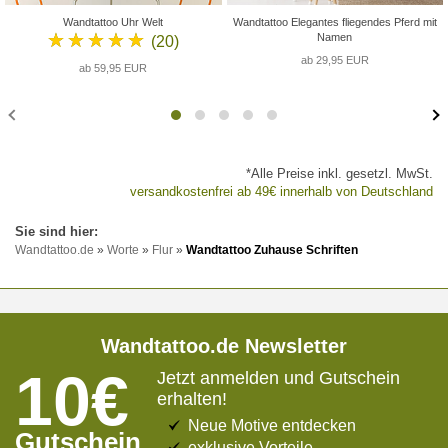
Wandtattoo Uhr Welt
Wandtattoo Elegantes fliegendes Pferd mit
★★★★★
Namen
(20)
ab 29,95 EUR
ab 59,95 EUR
*Alle Preise inkl. gesetzl. MwSt.
versandkostenfrei ab 49€ innerhalb von Deutschland
Wandtattoo.de
»
Worte
»
Flur
»
Wandtattoo Zuhause Schriften
Wandtattoo.de Newsletter
10€
Jetzt anmelden und Gutschein
erhalten!
Neue Motive entdecken
Gutschein
exklusive Vorteile