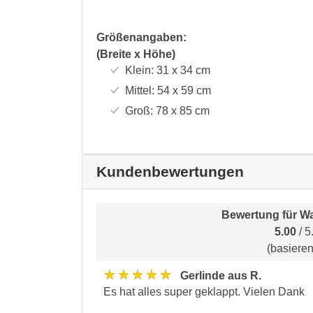
Größenangaben:
(Breite x Höhe)
Klein:
31 x 34
cm
Mittel:
54 x 59
cm
Groß:
78 x 85
cm
Kundenbewertungen
Bewertung für
Wa
5.00
/ 5
(basiere
★★★★★
Gerlinde aus R.
Es hat alles super geklappt. Vielen Dank