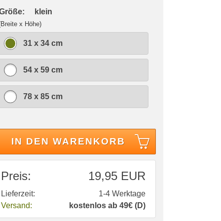
 Größe:
klein
(Breite x Höhe)
31 x 34 cm
54 x 59 cm
78 x 85 cm
IN DEN WARENKORB
Preis:
19,95 EUR
Lieferzeit:
1-4 Werktage
Versand:
kostenlos ab 49€ (D)