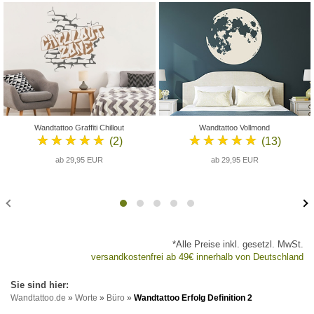
Wandtattoo Graffiti Chillout
Wandtattoo Vollmond
★★★★★
★★★★★
(2)
(13)
ab 29,95 EUR
ab 29,95 EUR
*Alle Preise inkl. gesetzl. MwSt.
versandkostenfrei ab 49€ innerhalb von Deutschland
Wandtattoo.de
»
Worte
»
Büro
»
Wandtattoo Erfolg Definition 2