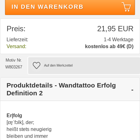
IN DEN WARENKORB
Preis:
21,95 EUR
Lieferzeit:
1-4 Werktage
Versand:
kostenlos ab 49€ (D)
Motiv Nr.
W803267
Produktdetails - Wandtattoo Erfolg
Definition 2
Er|folg
[ɛɐ̯ˈfɔlk], der;
heißt stets neugierig
bleiben und immer