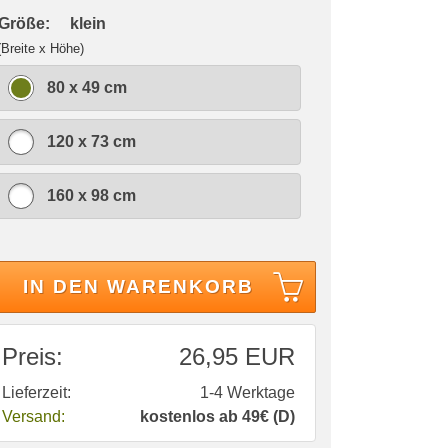
 Größe:
klein
(Breite x Höhe)
80 x 49 cm
120 x 73 cm
160 x 98 cm
IN DEN WARENKORB
Preis:
26,95 EUR
Lieferzeit:
1-4 Werktage
Versand:
kostenlos ab 49€ (D)