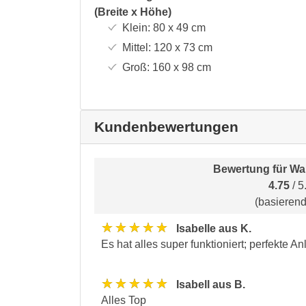
(Breite x Höhe)
Klein:
80 x 49
cm
Mittel:
120 x 73
cm
Groß:
160 x 98
cm
Kundenbewertungen
Bewertung für
Wa
4.75
/ 5
(basieren
★★★★★
Isabelle aus K.
Es hat alles super funktioniert; perfekte An
★★★★★
Isabell aus B.
Alles Top