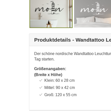
Produktdetails - Wandtattoo 
Der schöne nordische Wandtattoo Leuchttur
Tag starten.
Größenangaben:
(Breite x Höhe)
Klein:
60 x 28
cm
Mittel:
90 x 42
cm
Groß:
120 x 55
cm