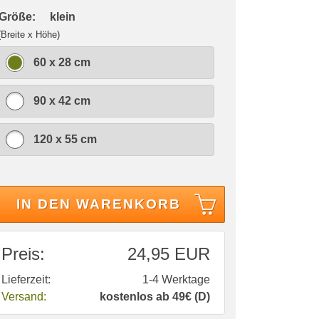
 Größe:
klein
(Breite x Höhe)
60 x 28 cm
90 x 42 cm
120 x 55 cm
IN DEN WARENKORB
Preis:
24,95 EUR
Lieferzeit:
1-4 Werktage
Versand:
kostenlos ab 49€ (D)