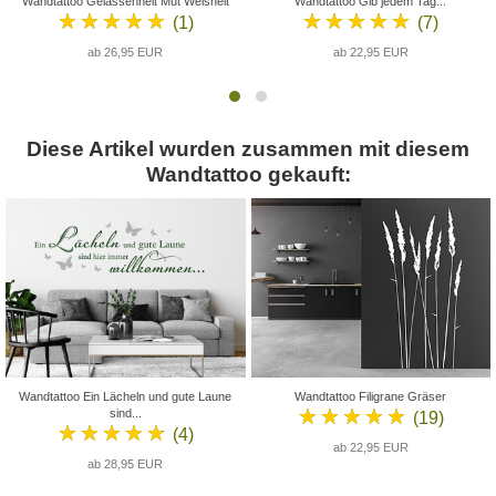
Wandtattoo Gelassenheit Mut Weisheit
Wandtattoo Gib jedem Tag...
★★★★★
★★★★★
(1)
(7)
ab 26,95 EUR
ab 22,95 EUR
Diese Artikel wurden zusammen mit diesem
Wandtattoo gekauft:
Wandtattoo Ein Lächeln und gute Laune
Wandtattoo Filigrane Gräser
★★★★★
sind...
(19)
★★★★★
(4)
ab 22,95 EUR
ab 28,95 EUR