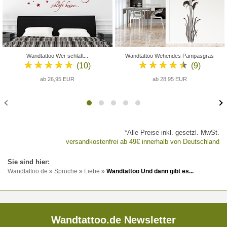
Wandtattoo Wer schläft...
Wandtattoo Wehendes Pampasgras
★★★★★
★★★★★
(10)
(9)
ab 26,95 EUR
ab 28,95 EUR
*Alle Preise inkl. gesetzl. MwSt.
versandkostenfrei ab 49€ innerhalb von Deutschland
Wandtattoo.de
»
Sprüche
»
Liebe
»
Wandtattoo Und dann gibt es...
Wandtattoo.de Newsletter