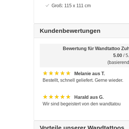
Groß:
115 x 111
cm
Kundenbewertungen
Bewertung für
Wandtattoo Zuh
5.00
/ 5
(basieren
★★★★★
Melanie aus T.
Bestellt, schnell geliefert. Gerne wieder.
★★★★★
Harald aus G.
Wir sind begeistert von den wandtatou
Vorteile unserer Wandtattoos