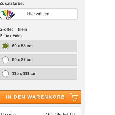
 Zusatzfarbe:
Hier wählen
 Größe:
klein
(Breite x Höhe)
60 x 58 cm
90 x 87 cm
115 x 111 cm
IN DEN WARENKORB
Preis:
29,95 EUR