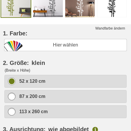
Wandfarbe ändern
1. Farbe:
Hier wählen
2. Größe:
klein
(Breite x Höhe)
52 x 120 cm
87 x 200 cm
113 x 260 cm
3. Ausrichtung:
wie abgebildet
i