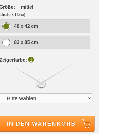
 Größe:
mittel
(Breite x Höhe)
40 x 42 cm
82 x 85 cm
 Zeigerfarbe:
i
IN DEN WARENKORB