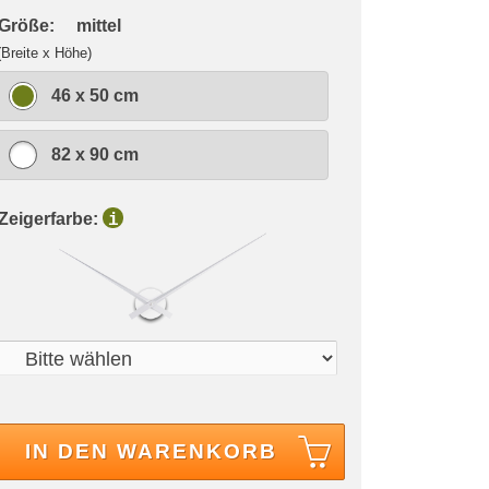
 Größe:
mittel
(Breite x Höhe)
46 x 50 cm
82 x 90 cm
 Zeigerfarbe:
i
IN DEN WARENKORB