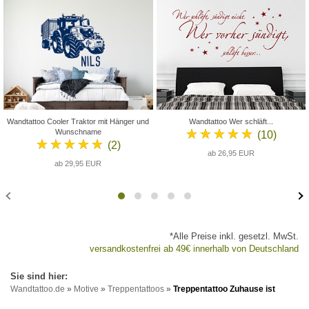
Wandtattoo Cooler Traktor mit Hänger und
Wandtattoo Wer schläft...
★★★★★
Wunschname
(10)
★★★★★
(2)
ab 26,95 EUR
ab 29,95 EUR
*Alle Preise inkl. gesetzl. MwSt.
versandkostenfrei ab 49€ innerhalb von Deutschland
Wandtattoo.de
»
Motive
»
Treppentattoos
»
Treppentattoo Zuhause ist