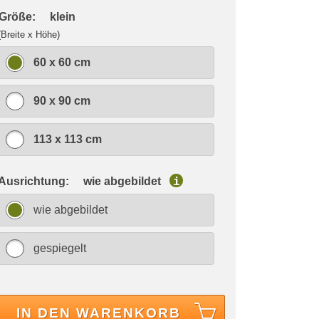
 Größe:
klein
(Breite x Höhe)
60 x 60 cm
90 x 90 cm
113 x 113 cm
 Ausrichtung:
wie abgebildet
i
wie abgebildet
gespiegelt
IN DEN WARENKORB