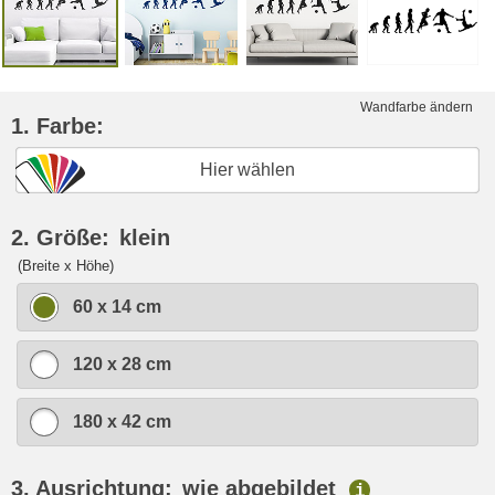
Wandfarbe ändern
1. Farbe:
Hier wählen
2. Größe:
klein
(Breite x Höhe)
60 x 14 cm
120 x 28 cm
180 x 42 cm
3. Ausrichtung:
wie abgebildet
i