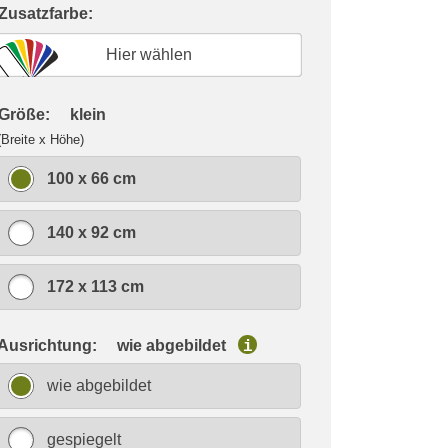
 Zusatzfarbe:
Hier wählen
 Größe:
klein
(Breite x Höhe)
100 x 66 cm
140 x 92 cm
172 x 113 cm
 Ausrichtung:
wie abgebildet
i
wie abgebildet
gespiegelt