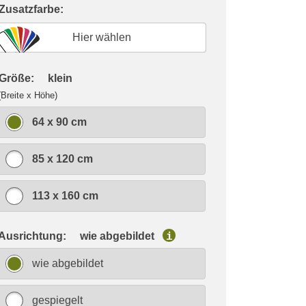
 Zusatzfarbe:
Hier wählen
 Größe:
klein
(Breite x Höhe)
64 x 90 cm
85 x 120 cm
113 x 160 cm
 Ausrichtung:
wie abgebildet
i
wie abgebildet
gespiegelt