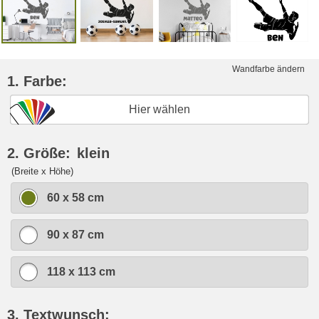
Wandfarbe ändern
1. Farbe:
Hier wählen
2. Größe:
klein
(Breite x Höhe)
60 x 58 cm
90 x 87 cm
118 x 113 cm
3. Textwunsch: