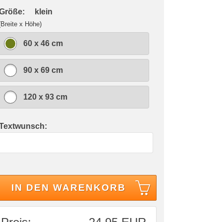
 Größe:
klein
(Breite x Höhe)
60 x 46 cm
90 x 69 cm
120 x 93 cm
 Textwunsch:
IN DEN WARENKORB