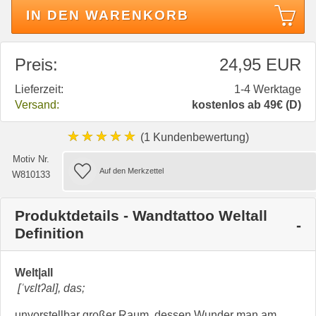
IN DEN WARENKORB
Preis:
24,95 EUR
Lieferzeit:
1-4 Werktage
Versand:
kostenlos ab 49€ (D)
★★★★★
(1 Kundenbewertung)
Motiv Nr.
W810133
Produktdetails - Wandtattoo Weltall
Definition
Welt|all
[ˈvɛltʔal], das;
unvorstellbar großer Raum, dessen Wunder man am