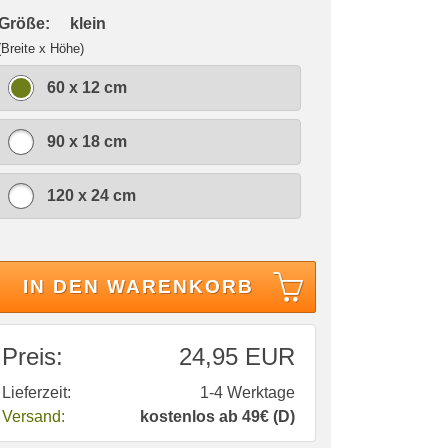
 Größe:
klein
(Breite x Höhe)
60 x 12 cm
90 x 18 cm
120 x 24 cm
IN DEN WARENKORB
Preis:
24,95 EUR
Lieferzeit:
1-4 Werktage
Versand:
kostenlos ab 49€ (D)