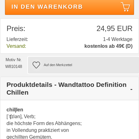
IN DEN WARENKORB
Preis:
24,95 EUR
Lieferzeit:
1-4 Werktage
Versand:
kostenlos ab 49€ (D)
Motiv Nr.
W810148
Produktdetails - Wandtattoo Definition
Chillen
chil|len
[ˈʧɪlən], Verb;
die höchste Form des Abhängens;
in Vollendung praktiziert von
gechillten Gemütern.