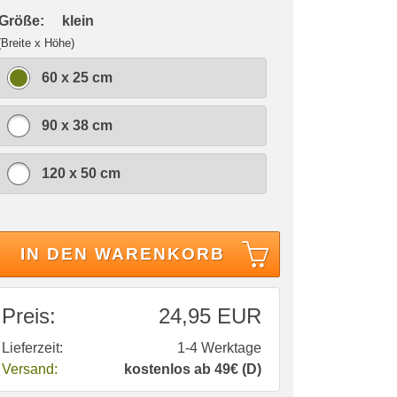
 Größe:
klein
(Breite x Höhe)
60 x 25 cm
90 x 38 cm
120 x 50 cm
IN DEN WARENKORB
Preis:
24,95 EUR
Lieferzeit:
1-4 Werktage
Versand:
kostenlos ab 49€ (D)