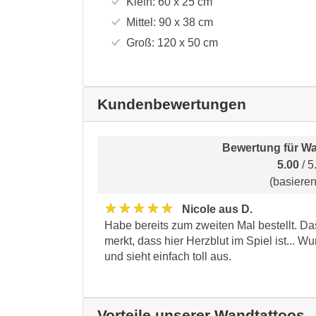
Klein:
60 x 25
cm
Mittel:
90 x 38
cm
Groß:
120 x 50
cm
Kundenbewertungen
Bewertung für
Wa
5.00
/ 5
(basiere
★★★★★
Nicole aus D.
Habe bereits zum zweiten Mal bestellt. Das
merkt, dass hier Herzblut im Spiel ist...
und sieht einfach toll aus.
Vorteile unserer Wandtattoos