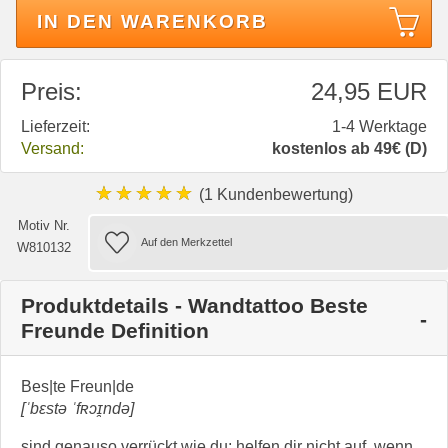
IN DEN WARENKORB
Preis:
24,95 EUR
Lieferzeit:
1-4 Werktage
Versand:
kostenlos ab 49€ (D)
★★★★★
(1 Kundenbewertung)
Motiv Nr.
W810132
Produktdetails - Wandtattoo Beste
Freunde Definition
Bes|te Freun|de
[ˈbɛstə ˈfʀɔɪ̯ndə]
sind genauso verrückt wie du; helfen dir nicht auf, wenn