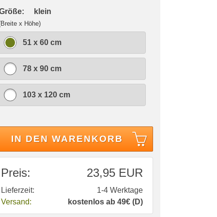
 Größe:
klein
(Breite x Höhe)
51 x 60 cm
78 x 90 cm
103 x 120 cm
IN DEN WARENKORB
Preis:
23,95 EUR
Lieferzeit:
1-4 Werktage
Versand:
kostenlos ab 49€ (D)