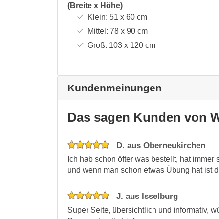
(Breite x Höhe)
Klein:
51 x 60
cm
Mittel:
78 x 90
cm
Groß:
103 x 120
cm
Kundenmeinungen
Das sagen Kunden von W
D. aus Oberneukirchen
Ich hab schon öfter was bestellt, hat immer 
und wenn man schon etwas Übung hat ist d
J. aus Isselburg
Super Seite, übersichtlich und informativ, w