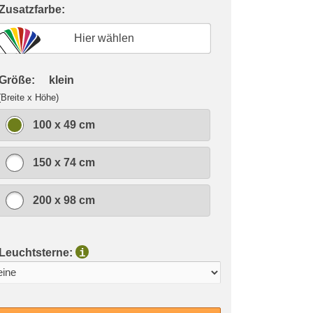
 Zusatzfarbe:
Hier wählen
 Größe:
klein
(Breite x Höhe)
100 x 49 cm
150 x 74 cm
200 x 98 cm
 Leuchtsterne:
i