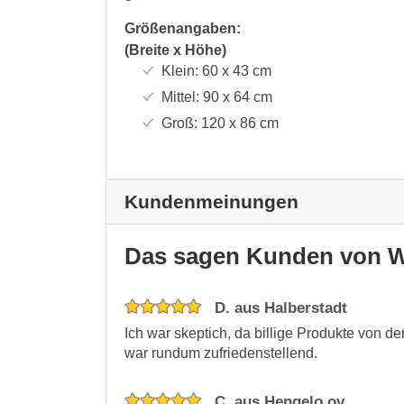
Größenangaben:
(Breite x Höhe)
Klein:
60 x 43
cm
Mittel:
90 x 64
cm
Groß:
120 x 86
cm
Kundenmeinungen
Das sagen Kunden von W
D. aus Halberstadt
Ich war skeptich, da billige Produkte von d
war rundum zufriedenstellend.
C. aus Hengelo ov