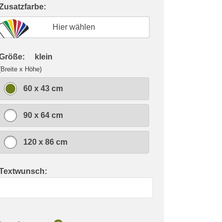
 Zusatzfarbe:
Hier wählen
 Größe:
klein
(Breite x Höhe)
60 x 43 cm
90 x 64 cm
120 x 86 cm
 Textwunsch: