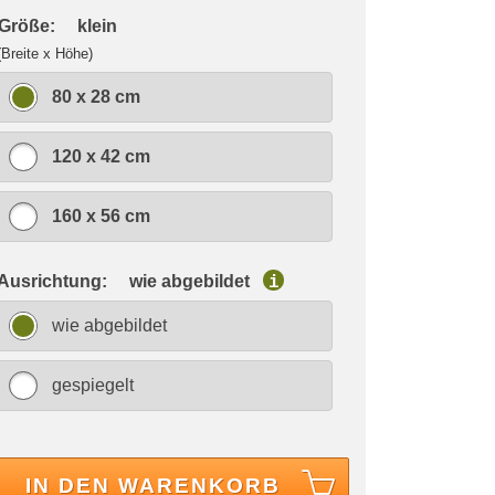
 Größe:
klein
(Breite x Höhe)
80 x 28 cm
120 x 42 cm
160 x 56 cm
 Ausrichtung:
wie abgebildet
i
wie abgebildet
gespiegelt
IN DEN WARENKORB