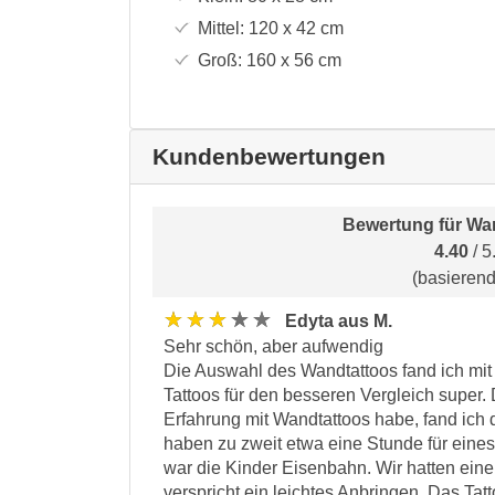
Mittel:
120 x 42
cm
Groß:
160 x 56
cm
Kundenbewertungen
Bewertung für
Wan
4.40
/ 5
(basieren
★★★★★
Edyta aus M.
Sehr schön, aber aufwendig
Die Auswahl des Wandtattoos fand ich mi
Tattoos für den besseren Vergleich super.
Erfahrung mit Wandtattoos habe, fand ic
haben zu zweit etwa eine Stunde für eines
war die Kinder Eisenbahn. Wir hatten ein
verspricht ein leichtes Anbringen. Das Tatt