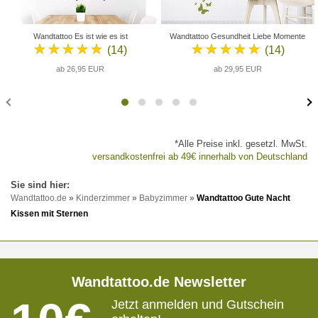
Wandtattoo Es ist wie es ist
Wandtattoo Gesundheit Liebe Momente
★★★★★
★★★★★
(14)
(14)
ab 26,95 EUR
ab 29,95 EUR
*Alle Preise inkl. gesetzl. MwSt.
versandkostenfrei ab 49€ innerhalb von Deutschland
Wandtattoo.de
»
Kinderzimmer
»
Babyzimmer
»
Wandtattoo Gute Nacht
Kissen mit Sternen
Wandtattoo.de Newsletter
Jetzt anmelden und Gutschein