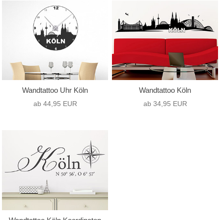
nur Text
(0)
Hochformat
(0)
nur Motiv
(0)
Querformat
(2)
Text mit Motiv
(3)
Quadrat
(1)
Wandtattoo Uhr Köln
Wandtattoo Köln
ab 44,95 EUR
ab 34,95 EUR