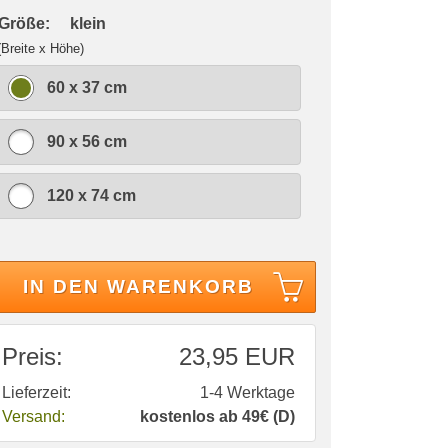
 Größe:
klein
(Breite x Höhe)
60 x 37 cm
90 x 56 cm
120 x 74 cm
IN DEN WARENKORB
Preis:
23,95 EUR
Lieferzeit:
1-4 Werktage
Versand:
kostenlos ab 49€ (D)