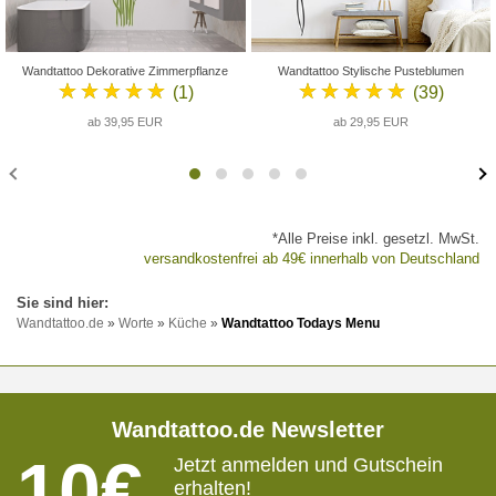
Wandtattoo Dekorative Zimmerpflanze
Wandtattoo Stylische Pusteblumen
★★★★★
★★★★★
(1)
(39)
ab 39,95 EUR
ab 29,95 EUR
*Alle Preise inkl. gesetzl. MwSt.
versandkostenfrei ab 49€ innerhalb von Deutschland
Wandtattoo.de
»
Worte
»
Küche
»
Wandtattoo Todays Menu
Wandtattoo.de Newsletter
10€
Jetzt anmelden und Gutschein
erhalten!