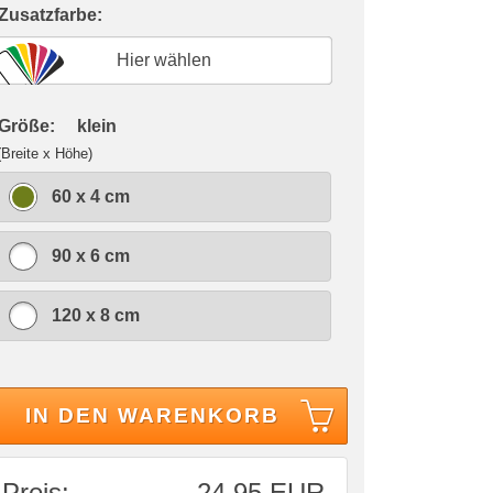
 Zusatzfarbe:
Hier wählen
 Größe:
klein
(Breite x Höhe)
60 x 4 cm
90 x 6 cm
120 x 8 cm
IN DEN WARENKORB
Preis:
24,95 EUR