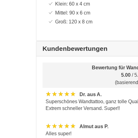
Klein:
60 x 4
cm
Mittel:
90 x 6
cm
Groß:
120 x 8
cm
Kundenbewertungen
Bewertung für
Wand
5.00
/ 5
(basieren
★★★★★
Dr. aus A.
Superschönes Wandtattoo, ganz tolle Quali
Extrem schneller Versand. Super!!
★★★★★
Almut aus P.
Alles super!