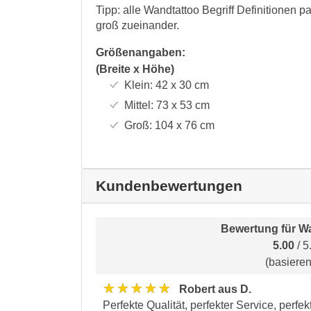
Tipp: alle Wandtattoo Begriff Definitionen pa
groß zueinander.
Größenangaben:
(Breite x Höhe)
Klein:
42 x 30
cm
Mittel:
73 x 53
cm
Groß:
104 x 76
cm
Kundenbewertungen
Bewertung für
Wa
5.00
/ 5
(basiere
★★★★★
Robert aus D.
Perfekte Qualität, perfekter Service, perfek