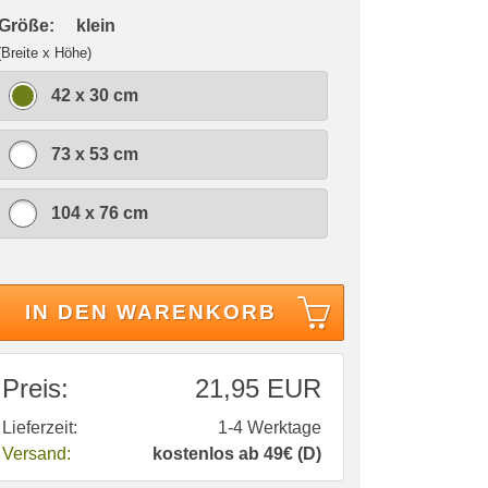
 Größe:
klein
(Breite x Höhe)
42 x 30 cm
73 x 53 cm
104 x 76 cm
IN DEN WARENKORB
Preis:
21,95 EUR
Lieferzeit:
1-4 Werktage
Versand:
kostenlos ab 49€ (D)