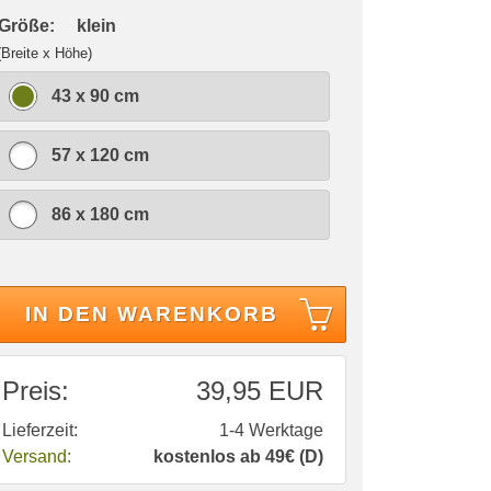
 Größe:
klein
(Breite x Höhe)
43 x 90 cm
57 x 120 cm
86 x 180 cm
IN DEN WARENKORB
Preis:
39,95 EUR
Lieferzeit:
1-4 Werktage
Versand:
kostenlos ab 49€ (D)