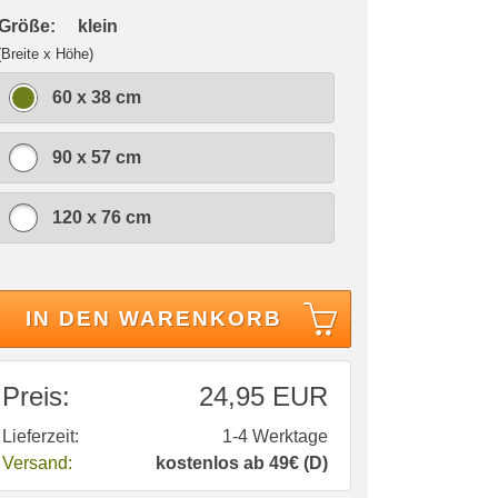
 Größe:
klein
(Breite x Höhe)
60 x 38 cm
90 x 57 cm
120 x 76 cm
IN DEN WARENKORB
Preis:
24,95 EUR
Lieferzeit:
1-4 Werktage
Versand:
kostenlos ab 49€ (D)