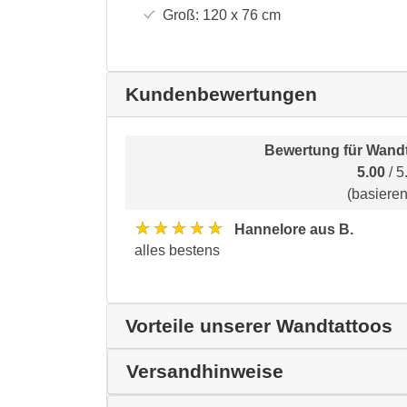
Groß:
120 x 76
cm
Kundenbewertungen
Bewertung für
Wandt
5.00
/ 5
(basiere
★★★★★
Hannelore aus B.
alles bestens
Vorteile unserer Wandtattoos
Versandhinweise