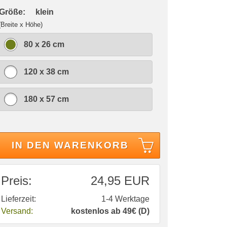
 Größe:
klein
(Breite x Höhe)
80 x 26 cm
120 x 38 cm
180 x 57 cm
IN DEN WARENKORB
Preis:
24,95 EUR
Lieferzeit:
1-4 Werktage
Versand:
kostenlos ab 49€ (D)