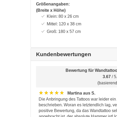
Größenangaben:
(Breite x Höhe)
Klein:
80 x 26
cm
Mittel:
120 x 38
cm
Groß:
180 x 57
cm
Kundenbewertungen
Bewertung für
Wandtattoo
3.67
/ 5
(basieren
★★★★★
Martina aus S.
Die Anbringung des Tattoos war leider ein
beschrieben. Woran es letztendlich lag, ve
positive Bewertung, da das Wandtattoo sel
angebracht ist, der absolute Hammer ist! I