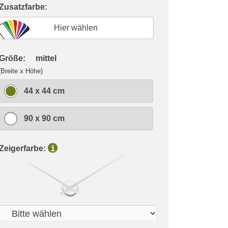
 Zusatzfarbe:
Hier wählen
 Größe:
mittel
(Breite x Höhe)
44 x 44 cm
90 x 90 cm
 Zeigerfarbe:
i