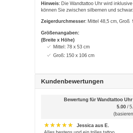
Hinweis
: Die Wandtattoo Uhr wird inklusiv
können Sie zwischen silbernen und schwar
Zeigerdurchmesser
: Mittel 48,5 cm, Groß
Größenangaben:
(Breite x Höhe)
Mittel:
78 x 53
cm
Groß:
150 x 106
cm
Kundenbewertungen
Bewertung für
Wandtattoo Uhr
5.00
/ 5
(basiere
★★★★★
Jessica aus E.
Alles bestens und ein tolles tattoo