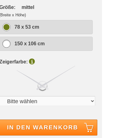
 Größe:
mittel
(Breite x Höhe)
78 x 53 cm
150 x 106 cm
 Zeigerfarbe:
i
IN DEN WARENKORB