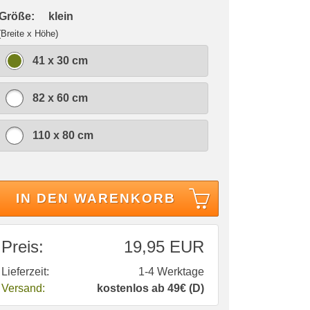
 Größe:
klein
(Breite x Höhe)
41 x 30 cm
82 x 60 cm
110 x 80 cm
IN DEN WARENKORB
Preis:
19,95 EUR
Lieferzeit:
1-4 Werktage
Versand:
kostenlos ab 49€ (D)