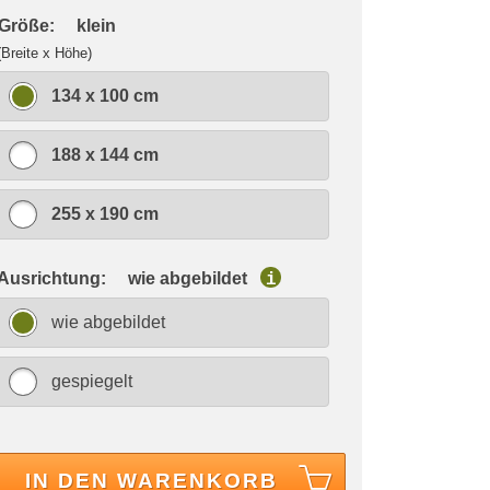
 Größe:
klein
(Breite x Höhe)
134 x 100 cm
188 x 144 cm
255 x 190 cm
 Ausrichtung:
wie abgebildet
i
wie abgebildet
gespiegelt
IN DEN WARENKORB