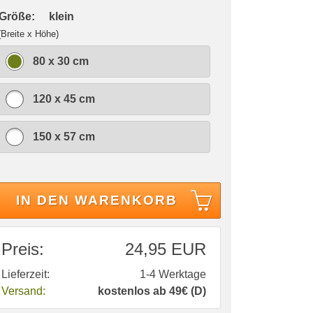
 Größe:
klein
(Breite x Höhe)
80 x 30 cm
120 x 45 cm
150 x 57 cm
IN DEN WARENKORB
Preis:
24,95 EUR
Lieferzeit:
1-4 Werktage
Versand:
kostenlos ab 49€ (D)