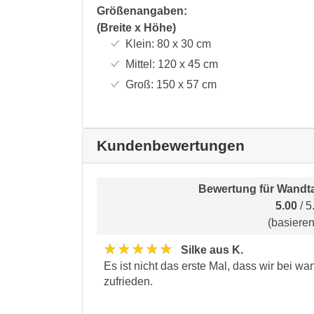
Größenangaben:
(Breite x Höhe)
Klein:
80 x 30
cm
Mittel:
120 x 45
cm
Groß:
150 x 57
cm
Kundenbewertungen
Bewertung für
Wandta
5.00
/ 5
(basiere
★★★★★
Silke aus K.
Es ist nicht das erste Mal, dass wir bei w
zufrieden.