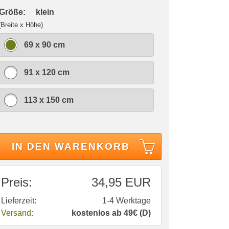
 Größe:
klein
(Breite x Höhe)
69 x 90 cm
91 x 120 cm
113 x 150 cm
IN DEN WARENKORB
Preis:
34,95 EUR
Lieferzeit:
1-4 Werktage
Versand:
kostenlos ab 49€ (D)