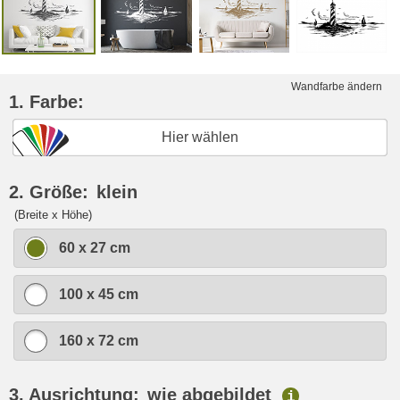
Wandfarbe ändern
1. Farbe:
Hier wählen
2. Größe:
klein
(Breite x Höhe)
60 x 27 cm
100 x 45 cm
160 x 72 cm
3. Ausrichtung:
wie abgebildet
i