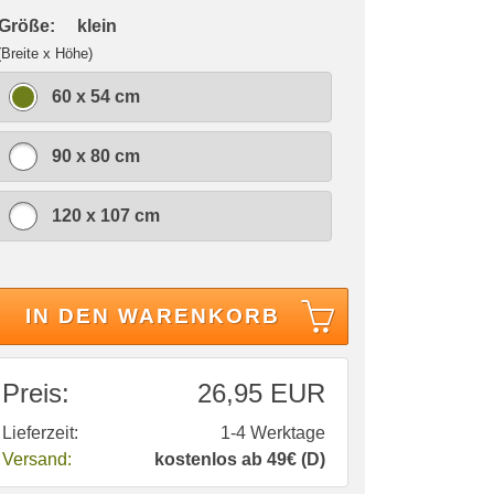
 Größe:
klein
(Breite x Höhe)
60 x 54 cm
90 x 80 cm
120 x 107 cm
IN DEN WARENKORB
Preis:
26,95 EUR
Lieferzeit:
1-4 Werktage
Versand:
kostenlos ab 49€ (D)