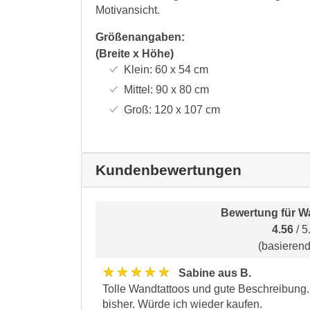
Motivansicht.
Größenangaben:
(Breite x Höhe)
Klein:
60 x 54
cm
Mittel:
90 x 80
cm
Groß:
120 x 107
cm
Kundenbewertungen
Bewertung für
Wa
4.56
/ 5
(basieren
★★★★★
Sabine aus B.
Tolle Wandtattoos und gute Beschreibung
bisher. Würde ich wieder kaufen.