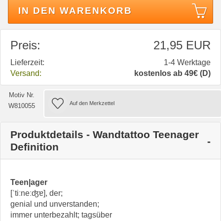
IN DEN WARENKORB
Preis:
21,95 EUR
Lieferzeit:
1-4 Werktage
Versand:
kostenlos ab 49€ (D)
Motiv Nr.
W810055
Produktdetails - Wandtattoo Teenager
Definition
Teen|ager
[ˈtiːneːʤɐ], der;
genial und unverstanden;
immer unterbezahlt; tagsüber