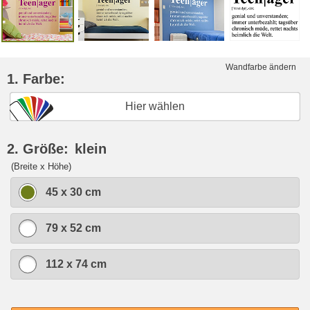
Wandfarbe ändern
1. Farbe:
Hier wählen
2. Größe:
klein
(Breite x Höhe)
45 x 30 cm
79 x 52 cm
112 x 74 cm