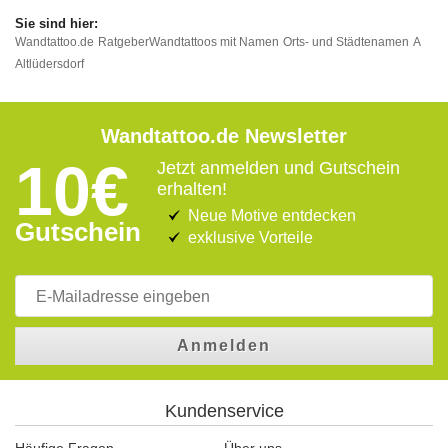
Wandtattoo.de
Ratgeber
Wandtattoos mit Namen
Orts- und Städtenamen
A
Altlüdersdorf
Wandtattoo.de Newsletter
10€
Jetzt anmelden und Gutschein
erhalten!
Neue Motive entdecken
Gutschein
exklusive Vorteile
Anmelden
Kundenservice