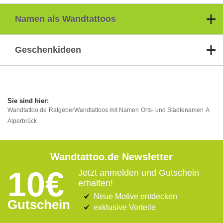
Namen als Wandtattoos
Geschenkideen
Wandtattoo.de
Ratgeber
Wandtattoos mit Namen
Orts- und Städtenamen
A
Alperbrück
Wandtattoo.de Newsletter
10€
Jetzt anmelden und Gutschein
erhalten!
Neue Motive entdecken
Gutschein
exklusive Vorteile